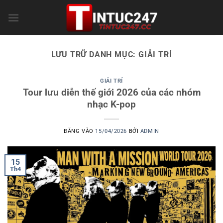
Bỏ
qua
nội
dung
LƯU TRỮ DANH MỤC:
GIẢI TRÍ
GIẢI TRÍ
Tour lưu diễn thế giới 2026 của các nhóm
nhạc K-pop
ĐĂNG VÀO
15/04/2026
BỞI
ADMIN
15
Th4