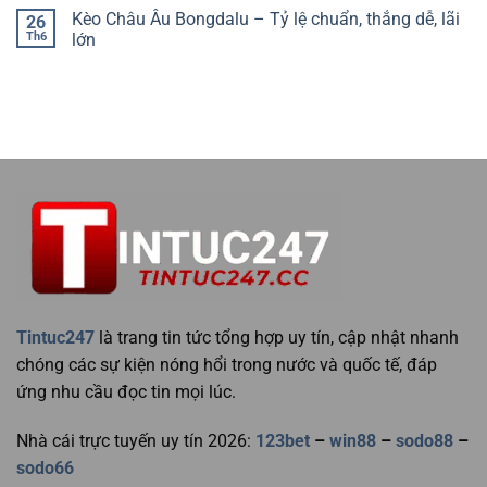
Kèo Châu Âu Bongdalu – Tỷ lệ chuẩn, thắng dễ, lãi
26
Th6
lớn
Tintuc247
là trang tin tức tổng hợp uy tín, cập nhật nhanh
chóng các sự kiện nóng hổi trong nước và quốc tế, đáp
ứng nhu cầu đọc tin mọi lúc.
Nhà cái trực tuyến uy tín 2026:
123bet
–
win88
–
sodo88
–
sodo66