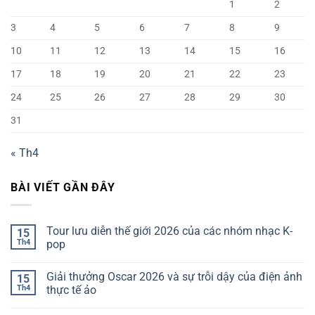
1
2
3
4
5
6
7
8
9
10
11
12
13
14
15
16
17
18
19
20
21
22
23
24
25
26
27
28
29
30
31
« Th4
BÀI VIẾT GẦN ĐÂY
Tour lưu diễn thế giới 2026 của các nhóm nhạc K-
15
Th4
pop
Giải thưởng Oscar 2026 và sự trỗi dậy của điện ảnh
15
Th4
thực tế ảo