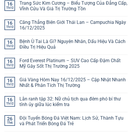
Trang Sức Kim Cương – Biểu Tượng Của Đẳng Cấp,
16
Th12
Vĩnh Cửu Và Giá Trị Trường Tồn
Căng Thẳng Biên Giới Thái Lan – Campuchia Ngày
16
Th12
16/12/2025
Bệnh Ù Tai Là Gì? Nguyên Nhân, Dấu Hiệu Và Cách
16
Th12
Điều Trị Hiệu Quả
Ford Everest Platinum – SUV Cao Cấp Đậm Chất
16
Th12
Mỹ Gây Sốt Thị Trường 2025
Giá Vàng Hôm Nay 16/12/2025 – Cập Nhật Nhanh
16
Th12
Nhất & Phân Tích Thị Trường
Lằn ranh tập 32: Nữ chủ tịch qua đêm phó bí thư
16
Th12
tỉnh ủy giữa lúc kiểm tra
Đội Tuyển Bóng Đá Việt Nam: Lịch Sử, Thành Tựu
26
Th6
và Phát Triển Bóng Đá Trẻ